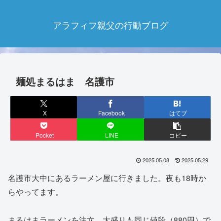
アラフィフ親父の行動ブログ
麺処まるはま 名護市
X
Facebook
はてブ
Pocket
LINE
コピー
2025.05.08
2025.05.29
名護市大中にあるラーメン屋に行きました。夜も18時か
らやってます。
まるはまラーメンを注文。大盛りも同じ値段（880円）で