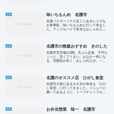
やすいです。夜は飲み屋になりますが、
食事だけでもいけます。豚肉と茄子の四
川風スタミナ炒め定食を注文。少し辛め
ですが、うまい。850円で...
味いちもんめ 名護市
食事
名護バスターミナル近くにあるレトロな
お食事処、味いちもんめに行って来まし
た。アップルパイで有名なおしゃれ工房
の向かいにあります。おじいが1人でやっ
ているお店で夜８時までやってます。地
元客ばかりですが、コスパ最強でオスス
メです。牛肉そば650...
名護市の晩飯おすすめ きのした
食事
名護市営市場の2階。天ぷら定食、千円ち
ょっと。安くてうまい。おなか一杯にな
る。雰囲気が良く、おしゃれだが、一人
でも、50代のおやじでも気楽に入れた。
名護は晩飯を食べるところが少ないが、
ここはコスパが良いのでおすすめです。
名護のオススメ店 ひがし食堂
食事
名護市大東にあるカキ氷が有名な「ひが
し食堂」に行ってきました。メニューに
書いてあるように、トーフチャンプル、
ちゃんぽんが有名だけど、あえて1番安い
コロッケ定食を注文。ボリューム満点で
650円。かなりコスパ良かったです。17時
半に入店したので...
お弁当惣菜 味一 名護市
食事