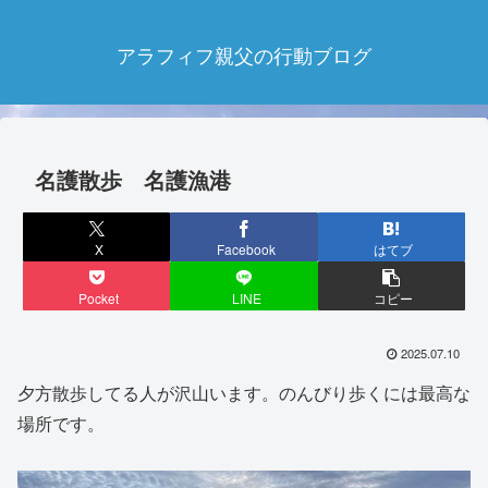
アラフィフ親父の行動ブログ
名護散歩 名護漁港
X
Facebook
はてブ
Pocket
LINE
コピー
2025.07.10
夕方散歩してる人が沢山います。のんびり歩くには最高な
場所です。