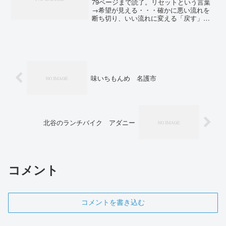
79ページまで読了。リセットという言葉
→希望が見える・・・確かに悪い流れを
断ち切り、いい流れに変える「戻す」で
はなく「新たに始める」→リセットはリ
スタートに近い意味かゴールではなくス
タートを目指して生きる木曜日をリセッ
トデーにする→賛成。木...
味いちもんめ 名護市
北谷のランチバイク アダニー
コメント
コメントを書き込む