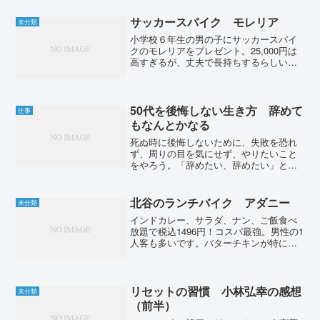
するための方法。喜びを先送りするな。
今しかできないことに金を...
サッカースパイク モレリア
未分類
小学校６年生の男の子にサッカースパイ
クのモレリアをプレゼント。25,000円は
高すぎるが、丈夫で長持ちするらしい。
クロスステッチがカッコイイ。子供曰
く、サッカー漫画のアオアシの１巻と2巻
にモレリアが出てくるとのこと。アシト
みたいにボロボロに...
50代を後悔しない生き方 辞めて
仕事
もなんとかなる
死ぬ時に後悔しないために、失敗を恐れ
ず、周りの目を気にせず、やりたいこと
をやろう。「辞めたい、辞めたい」と言
いながらずるずる会社に残るのは、どう
してだろう。会社の安定にしがみついて
いるだけではないか。リスクをとって、
北谷のランチバイク アダニー
未分類
やめてフリーランスになっ...
インドカレー、サラダ、ナン、ご飯食べ
放題で税込1496円！コスパ最強。男性の1
人客も多いです。バターチキンが特に美
味しいです。オススメです。
リセットの習慣 小林弘幸の感想
未分類
（前半）